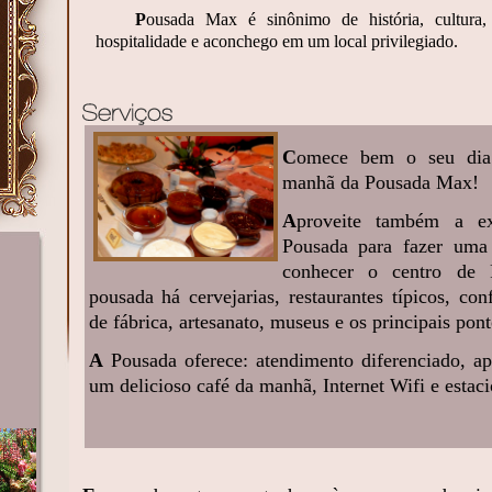
P
ousada Max é sinônimo de história, cultura,
hospitalidade e aconchego em um local privilegiado.
C
omece bem o seu dia
manhã da Pousada Max!
A
proveite também a ex
Pousada para fazer uma
conhecer o centro de 
pousada há cervejarias, restaurantes típicos, conf
de fábrica, artesanato, museus e os principais pont
A
Pousada oferece: atendimento diferenciado, ap
um delicioso café da manhã, Internet Wifi e estac