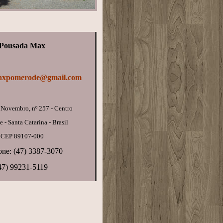
Pousada Max
axpomerode@g
mail.com
 Novembro, nº 257 - Centro
 - Santa Catarina - Brasil
CEP 89107-000
one: (47) 3387-3070
47) 99231-5119