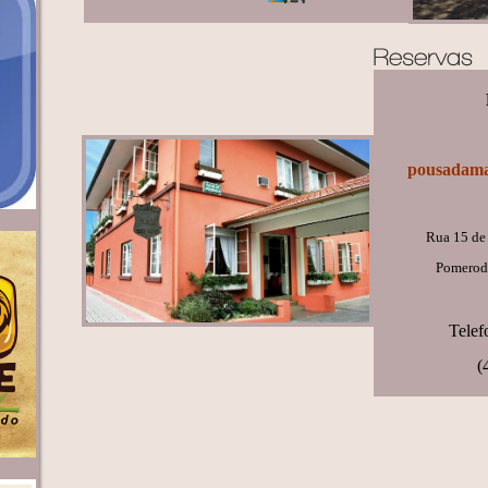
pousadam
Rua 15 de
Pomerode
Telef
(