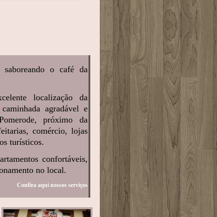
 saboreando o café da
celente localização da
 caminhada agradável e
Pomerode, próximo da
eitarias, comércio, lojas
os turísticos.
artamentos confortáveis,
ionamento no local.
Confira aqui nossos serviços