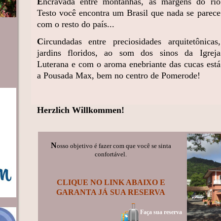
E
ncravada entre montanhas, às margens do rio
Testo você encontra um Brasil que nada se parece
com o resto do país...
C
ircundadas entre preciosidades arquitetônicas,
jardins floridos, ao som dos sinos da Igreja
Luterana e com o aroma enebriante das cucas está
a Pousada Max, bem no centro de Pomerode!
Herzlich Willkommen!
N
osso objetivo é fazer com que você se sinta
confortável.
CLIQUE NO LINK ABAIXO E
GARANTA JÁ SUA RESERVA
Faça sua reserva